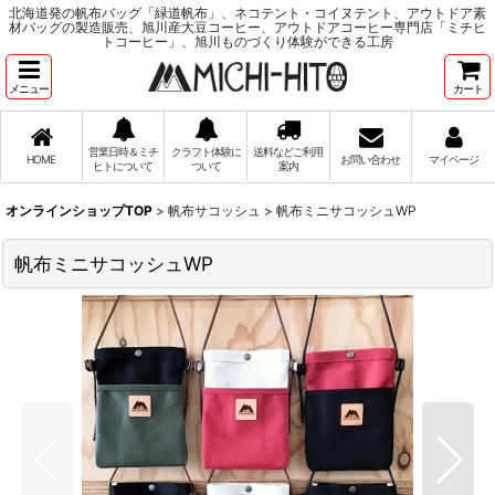
北海道発の帆布バッグ「緑道帆布」、ネコテント・コイヌテント、アウトドア素
材バッグの製造販売、旭川産大豆コーヒー、アウトドアコーヒー専門店「ミチヒ
トコーヒー」、旭川ものづくり体験ができる工房
メニュー
カート
営業日時＆ミチ
クラフト体験に
送料などご利用
HOME
お問い合わせ
マイページ
ヒトについて
ついて
案内
オンラインショップTOP
>
帆布サコッシュ
>
帆布ミニサコッシュWP
帆布ミニサコッシュWP