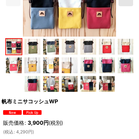
帆布ミニサコッシュWP
販売価格
:
3,900
円
(税別)
(
税込
:
4,290
円
)