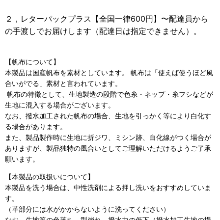
２，レターパックプラス【全国一律600円】〜配達員から
の手渡しでお届けします（配達日は指定できません）。
【帆布について】
本製品は国産帆布を素材としています。 帆布は「使えば使うほど風
合いがでる」素材と言われています。
帆布の特徴として、生地製造の段階で色糸・ネップ・糸フシなどが
生地に混入する場合がございます。
なお、撥水加工された帆布の場合、生地を引っかく等により白化す
る場合があります。
また、製品製作時に生地に折ジワ、ミシン跡、白化線がつく場合が
ありますが、製品独特の風合いとしてご理解いただけるようご了承
願います。
【本製品の取扱いについて】
本製品を洗う場合は、中性洗剤による押し洗いをおすすめしていま
す。
（革部分には水がかからないように洗ってください）
なお、生地等の色落ち、型崩れ、撥水力の低下（撥水加工生地の場