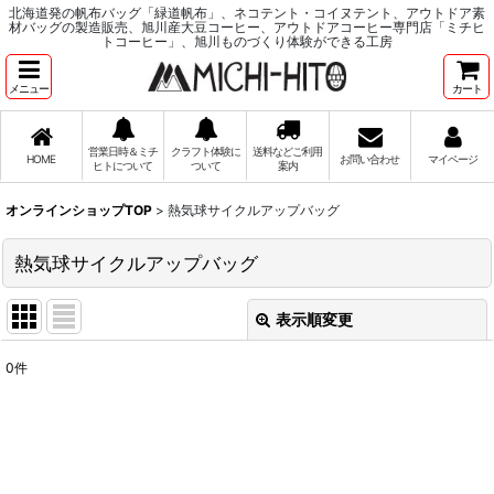
北海道発の帆布バッグ「緑道帆布」、ネコテント・コイヌテント、アウトドア素
材バッグの製造販売、旭川産大豆コーヒー、アウトドアコーヒー専門店「ミチヒ
トコーヒー」、旭川ものづくり体験ができる工房
メニュー
カート
営業日時＆ミチ
クラフト体験に
送料などご利用
HOME
お問い合わせ
マイページ
ヒトについて
ついて
案内
オンラインショップTOP
>
熱気球サイクルアップバッグ
熱気球サイクルアップバッグ
表示順変更
閉じる
0
件
表示数
:
並び順
: