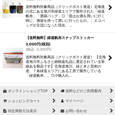
送料無料対象商品（クリックポスト発送）北海道
並び順
:
の北にある旭川市緑道エリアで製作された「緑道
帆布」「酒袋バッグ」◎「昔はお酒を買いに行く
時に、酒袋を持って買いに行ったもの。」エコバ
絞り込む
ッグが主流になった現在、…
【送料無料】緑道帆布スナップストッカー
3,000
円
(税別)
(
税込
:
3,300
円
)
送料無料対象商品（クリックポスト発送） 【北海
道旭川市ふるさと納税返礼品に選定されている実
績ある製品です】北海道旭川、緑と木と芸術の
道、７条緑道エリアにある工房で製作している
「緑道帆布」。◎小物入れ…
オンラインショップTOP
送料などのご利用案内
ショッピングカート
マイページ
特定商取引法表示
お問い合わせ