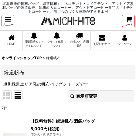
北海道発の帆布バッグ「緑道帆布」、ネコテント・コイヌテント、アウトドア素
材バッグの製造販売、旭川産大豆コーヒー、アウトドアコーヒー専門店「ミチヒ
トコーヒー」、旭川ものづくり体験ができる工房
メニュー
カート
営業日時＆ミチ
クラフト体験に
送料などご利用
HOME
お問い合わせ
マイページ
ヒトについて
ついて
案内
オンラインショップTOP
>
緑道帆布
緑道帆布
旭川緑道エリア発の帆布バッグシリーズです
表示順変更
閉じる
2
件
サブカテゴリ
:
【送料無料】緑道帆布 酒袋バッグ
5,000
円
(税別)
表示数
:
(
税込
:
5,500
円
)