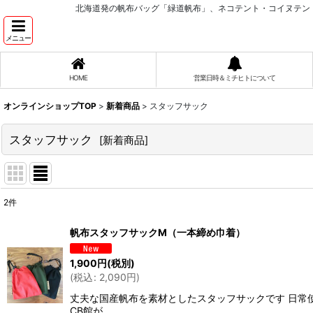
北海道発の帆布バッグ「緑道帆布」、ネコテント・コイヌテン
メニュー
HOME
営業日時＆ミチヒトについて
オンラインショップTOP
>
新着商品
>
スタッフサック
スタッフサック
[
新着商品
]
2
件
表示数
:
帆布スタッフサックM（一本締め巾着）
並び順
:
1,900
円
(税別)
(
税込
:
2,090
円
)
丈夫な国産帆布を素材としたスタッフサックです 日常使
CB館が…