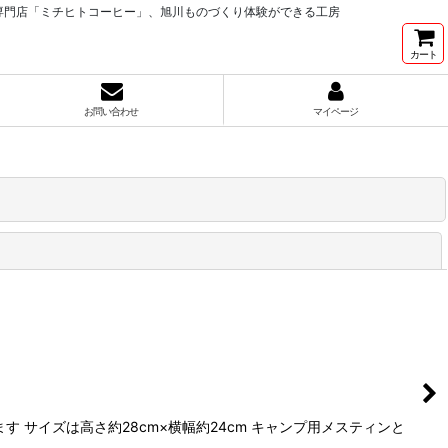
専門店「ミチヒトコーヒー」、旭川ものづくり体験ができる工房
カート
お問い合わせ
マイページ
閉じる
サイズは高さ約28cm×横幅約24cm キャンプ用メスティンと