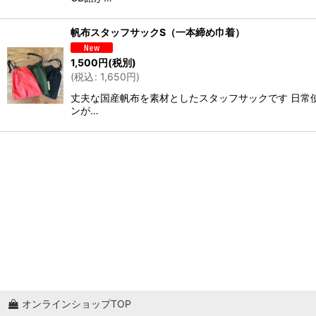
帆布スタッフサックS（一本締め巾着）
1,500
円
(税別)
(
税込
:
1,650
円
)
丈夫な国産帆布を素材としたスタッフサックです 日常使
ンが…
オンラインショップTOP